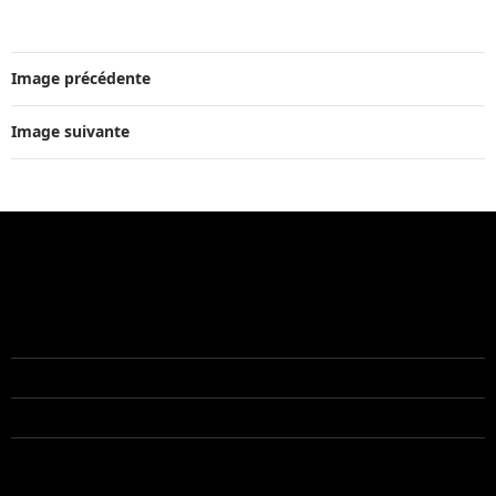
Image précédente
Image suivante
ACTUALITÉ RÉCENTE
Disponible début Juillet pour une nouvelle mission
Recommandation Xerox
Recommandation Raise Partner
Pourquoi une société devrait faire appel à un indépendant
pour ses développements logiciels ?