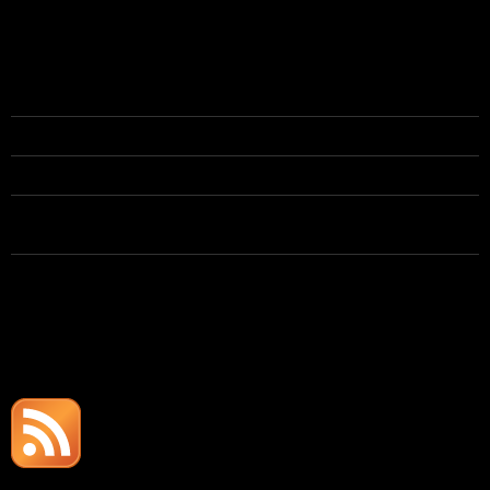
ACTUALITÉ RÉCENTE
Disponible début Juillet pour une nouvelle mission
Recommandation Xerox
Recommandation Raise Partner
Pourquoi une société devrait faire appel à un indépendant
pour ses développements logiciels ?
Recommandation RSI Simulation
FLUX RSS